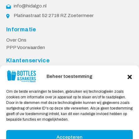
info@hidalgo.nl
Platinastraat 52 2718 RZ Zoetermeer
Informatie
Over Ons
PPP Voorwaarden
Klantenservice
Contact
Beheer toestemming
Levering & Retourneren
Privacy Voorwaarden
Om de beste ervaringen te bieden, gebruiken wij technologieën zoals
cookies om informatie over je apparaat op te slaan en/of te raadplegen.
Veilig Shoppen
Door in te stemmen met deze technologieën kunnen wij gegevens zoals
surfgedrag of unieke ID's op deze site verwerken. Als je geen toestemming
My account
geeft of uw toestemming intrekt, kan dit een nadelige invloed hebben op
Winkelwagen
bepaalde functies en mogelijkheden.
Accepteren
Wij Accepteren: