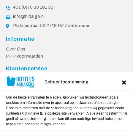
+31 (0)79 33 101 33
info@hidalgo.nl
Platinastraat 52 2718 RZ Zoetermeer
Informatie
Over Ons
PPP Voorwaarden
Klantenservice
Contact
Beheer toestemming
Levering & Retourneren
Privacy Voorwaarden
Om de beste ervaringen te bieden, gebruiken wij technologieën zoals
cookies om informatie over je apparaat op te slaan en/of te raadplegen.
Veilig Shoppen
Door in te stemmen met deze technologieën kunnen wij gegevens zoals
surfgedrag of unieke ID's op deze site verwerken. Als je geen toestemming
My account
geeft of uw toestemming intrekt, kan dit een nadelige invloed hebben op
Winkelwagen
bepaalde functies en mogelijkheden.