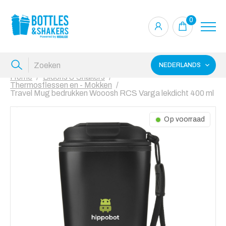
0
NEDERLANDS
Home
Bidons & Shakers
Thermosflessen en - Mokken
Travel Mug bedrukken Wooosh RCS Varga lekdicht 400 ml
Op voorraad