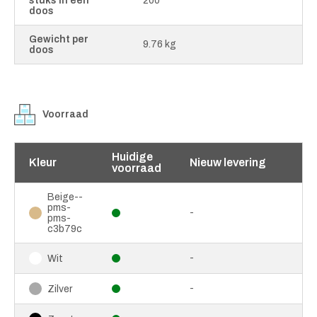
stuks in een
200
doos
Gewicht per
9.76 kg
doos
Voorraad
Huidige
Kleur
Nieuw levering
voorraad
Beige--
pms-
-
pms-
c3b79c
-
Wit
-
Zilver