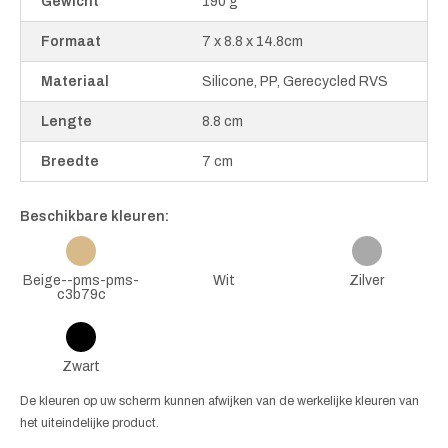
Gewicht
190 g
Formaat
7 x 8.8 x 14.8cm
Materiaal
Silicone, PP, Gerecycled RVS
Lengte
8.8 cm
Breedte
7 cm
Beschikbare kleuren:
Beige--pms-pms-
Wit
Zilver
c3b79c
Zwart
De kleuren op uw scherm kunnen afwijken van de werkelijke kleuren van
het uiteindelijke product.