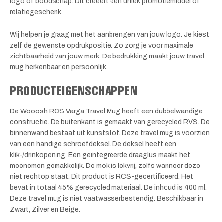
logo of boodschap. Dit creëert een uniek promotiemiddel of
relatiegeschenk.
Wij helpen je graag met het aanbrengen van jouw logo. Je kiest
zelf de gewenste opdrukpositie. Zo zorg je voor maximale
zichtbaarheid van jouw merk. De bedrukking maakt jouw travel
mug herkenbaar en persoonlijk.
PRODUCTEIGENSCHAPPEN
De Wooosh RCS Varga Travel Mug heeft een dubbelwandige
constructie. De buitenkant is gemaakt van gerecycled RVS. De
binnenwand bestaat uit kunststof. Deze travel mug is voorzien
van een handige schroefdeksel. De deksel heeft een
klik-/drinkopening. Een geïntegreerde draaglus maakt het
meenemen gemakkelijk. De mok is lekvrij, zelfs wanneer deze
niet rechtop staat. Dit product is RCS-gecertificeerd. Het
bevat in totaal 45% gerecycled materiaal. De inhoud is 400 ml.
Deze travel mug is niet vaatwasserbestendig. Beschikbaar in
Zwart, Zilver en Beige.