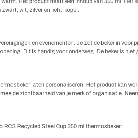
ger warm. Het product heeft een inhoud van 350 ml. Het 
zwart, wit, zilver en licht-koper.
, verenigingen en evenementen. Je zet de beker in voor
opening. Dit is handig voor onderweg. De beker is niet
ermosbeker laten personaliseren. Het product kan word
ermee de zichtbaarheid van je merk of organisatie. Nee
evo RCS Recycled Steel Cup 350 ml thermosbeker: