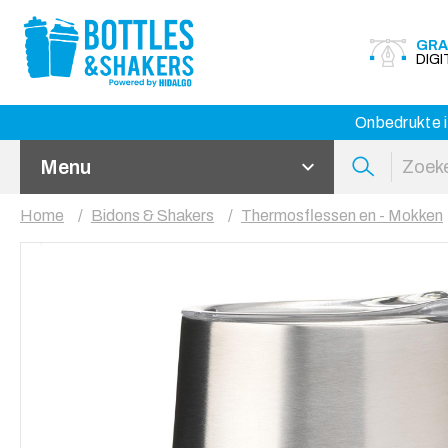
GRA
DIG
Onbedrukte i
Menu
Home
Bidons & Shakers
Thermosflessen en - Mokken