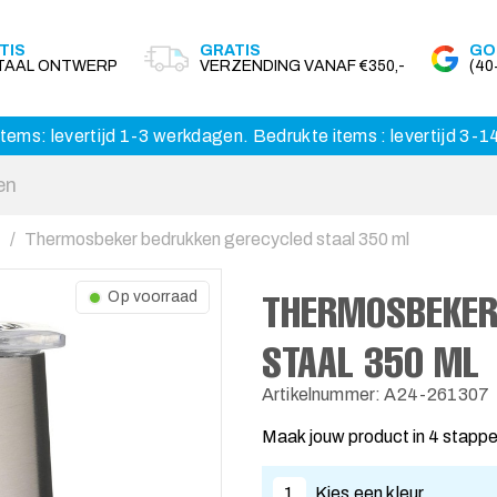
TIS
GRATIS
GO
ITAAL ONTWERP
VERZENDING VANAF €350,-
(4
tems: levertijd 1-3 werkdagen. Bedrukte items : levertijd 3-
Thermosbeker bedrukken gerecycled staal 350 ml
THERMOSBEKER
Op voorraad
STAAL 350 ML
Artikelnummer: A24-261307
Maak jouw product in 4 stapp
1
Kies een kleur