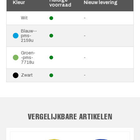
Kleur
Nieuw levering
voorraad
-
Wit
Blauw--
pms-
-
2159u
Groen-
-pms-
-
7718u
-
Zwart
VERGELIJKBARE ARTIKELEN