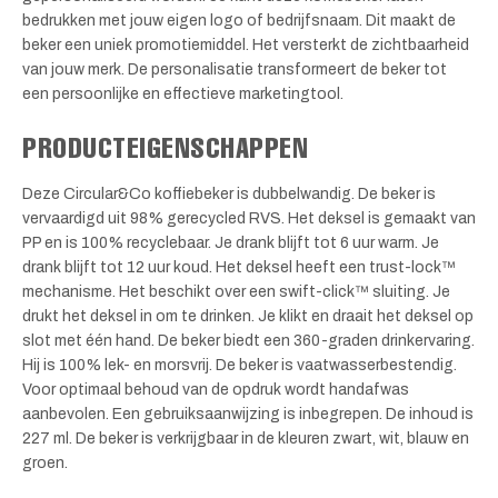
bedrukken met jouw eigen logo of bedrijfsnaam. Dit maakt de
beker een uniek promotiemiddel. Het versterkt de zichtbaarheid
van jouw merk. De personalisatie transformeert de beker tot
een persoonlijke en effectieve marketingtool.
PRODUCTEIGENSCHAPPEN
Deze Circular&Co koffiebeker is dubbelwandig. De beker is
vervaardigd uit 98% gerecycled RVS. Het deksel is gemaakt van
PP en is 100% recyclebaar. Je drank blijft tot 6 uur warm. Je
drank blijft tot 12 uur koud. Het deksel heeft een trust-lock™
mechanisme. Het beschikt over een swift-click™ sluiting. Je
drukt het deksel in om te drinken. Je klikt en draait het deksel op
slot met één hand. De beker biedt een 360-graden drinkervaring.
Hij is 100% lek- en morsvrij. De beker is vaatwasserbestendig.
Voor optimaal behoud van de opdruk wordt handafwas
aanbevolen. Een gebruiksaanwijzing is inbegrepen. De inhoud is
227 ml. De beker is verkrijgbaar in de kleuren zwart, wit, blauw en
groen.