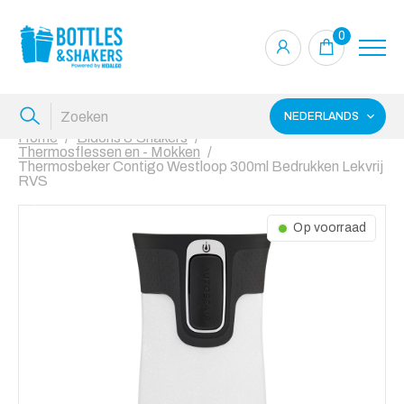
0
NEDERLANDS
Home
Bidons & Shakers
Thermosflessen en - Mokken
Thermosbeker Contigo Westloop 300ml Bedrukken Lekvrij
RVS
Op voorraad