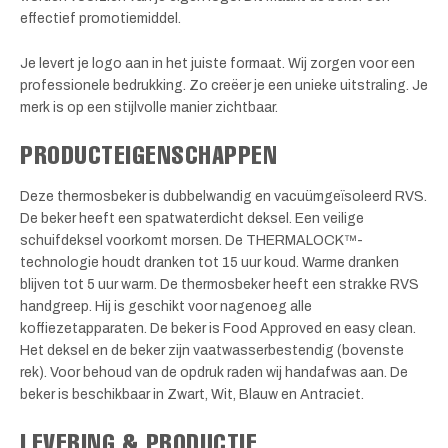
effectief promotiemiddel.
Je levert je logo aan in het juiste formaat. Wij zorgen voor een
professionele bedrukking. Zo creëer je een unieke uitstraling. Je
merk is op een stijlvolle manier zichtbaar.
PRODUCTEIGENSCHAPPEN
Deze thermosbeker is dubbelwandig en vacuümgeïsoleerd RVS.
De beker heeft een spatwaterdicht deksel. Een veilige
schuifdeksel voorkomt morsen. De THERMALOCK™-
technologie houdt dranken tot 15 uur koud. Warme dranken
blijven tot 5 uur warm. De thermosbeker heeft een strakke RVS
handgreep. Hij is geschikt voor nagenoeg alle
koffiezetapparaten. De beker is Food Approved en easy clean.
Het deksel en de beker zijn vaatwasserbestendig (bovenste
rek). Voor behoud van de opdruk raden wij handafwas aan. De
beker is beschikbaar in Zwart, Wit, Blauw en Antraciet.
LEVERING & PRODUCTIE