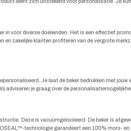
roduct leent zich uitstekend voor personalisatie. Je ku
 voor diverse doeleinden. Het is een effectief promot
n en zakelijke klanten profiteren van de vergrote merk
rsonaliseerd. Je laat de beker bedrukken met jouw eig
j adviseren je graag over de personalisatiemogelijkh
uctie. Deze is vacuümgeïsoleerd. De beker is afgewer
EAL™-technologie garandeert een 100% mors- en lekvri