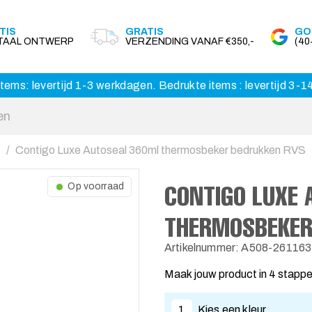
TIS
GRATIS
GO
ITAAL ONTWERP
VERZENDING VANAF €350,-
(4
tems: levertijd 1-3 werkdagen. Bedrukte items : levertijd 3-
Contigo Luxe Autoseal 360ml thermosbeker bedrukken RVS
CONTIGO LUXE
Op voorraad
THERMOSBEKER
Artikelnummer: A508-261163
Maak jouw product in 4 stapp
1
Kies een kleur