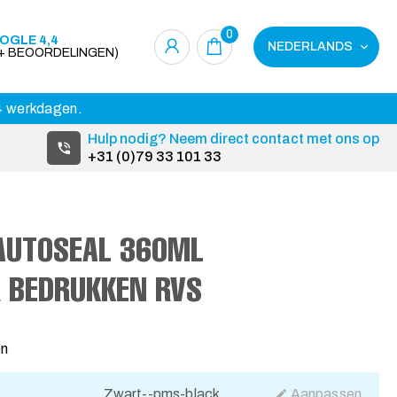
0
OGLE 4,4
NEDERLANDS
0+ BEOORDELINGEN)
14 werkdagen.
Hulp nodig? Neem direct contact met ons op
+31 (0)79 33 101 33
 AUTOSEAL 360ML
 BEDRUKKEN RVS
en
Zwart--pms-black
Aanpassen