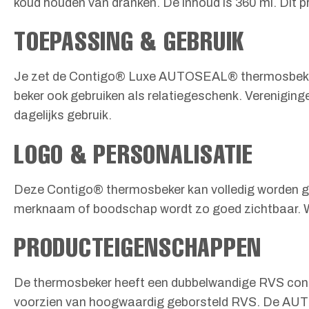
koud houden van dranken. De inhoud is 360 ml. Dit p
TOEPASSING & GEBRUIK
Je zet de Contigo® Luxe AUTOSEAL® thermosbeker in
beker ook gebruiken als relatiegeschenk. Vereniginge
dagelijks gebruik.
LOGO & PERSONALISATIE
Deze Contigo® thermosbeker kan volledig worden gepe
merknaam of boodschap wordt zo goed zichtbaar. Wi
PRODUCTEIGENSCHAPPEN
De thermosbeker heeft een dubbelwandige RVS constr
voorzien van hoogwaardig geborsteld RVS. De AUTOS