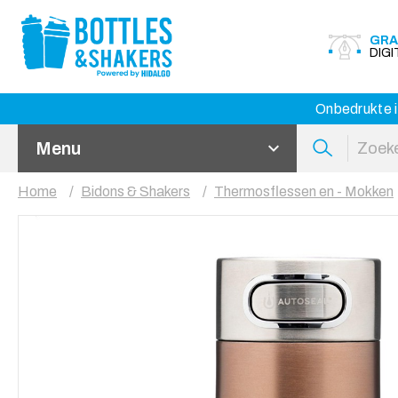
GRA
DIG
Onbedrukte i
Menu
Home
Bidons & Shakers
Thermosflessen en - Mokken