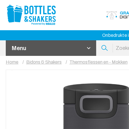
GRA
DIG
Onbedrukte i
Menu
Home
Bidons & Shakers
Thermosflessen en - Mokken