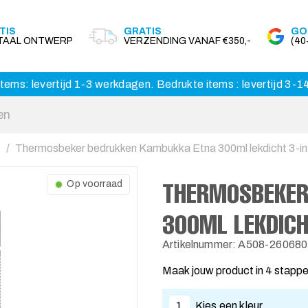
TIS
GRATIS
GO
ITAAL ONTWERP
VERZENDING VANAF €350,-
(4
tems: levertijd 1-3 werkdagen. Bedrukte items : levertijd 3-
Thermosbeker bedrukken Kambukka Etna 300ml lekdicht 3-in
THERMOSBEKER
Op voorraad
300ML LEKDICH
Artikelnummer: A508-260680
Maak jouw product in 4 stapp
1
Kies een kleur