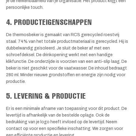
je de herkenbaarheid van je organisatie. Het product krijgt een
persoonlijke touch.
4. PRODUCTEIGENSCHAPPEN
De thermosbeker is gemaakt van RCS gerecycled roestvrij
staal. 74% van het totale productmateriaal is gerecycled. Hij is
dubbelwandig geïsoleerd. Je sluit de beker af met een
schroefdeksel. De drinkopening werkt met een handige
klikfunctie. De onderzijde is voorzien van een anti-slip laag. De
beker is niet geschikt voor de vaatwasser. De inhoud bedraagt
280 ml. Minder nieuwe grondstoffen en energie zijn nodig voor
productie.
5. LEVERING & PRODUCTIE
Er is een minimale afname van toepassing voor dit product. De
levertijd is afhankelijk van de bestelde oplage. Ook de
bedrukking van je logo heeft invloed op de levertijd. Neem
contact op voor een specifieke inschatting. We zorgen voor
een efficiënte productie en levering.