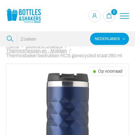
0
NEDERLANDS
Home
Bidons & Shakers
Thermosflessen en - Mokken
Thermosbeker bedrukken RCS gerecycled staal 280 ml
Op voorraad