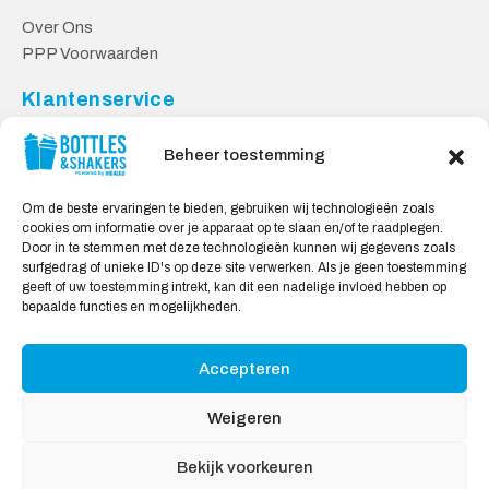
Over Ons
PPP Voorwaarden
Klantenservice
Contact
Beheer toestemming
Levering & Retourneren
Privacy Voorwaarden
Om de beste ervaringen te bieden, gebruiken wij technologieën zoals
cookies om informatie over je apparaat op te slaan en/of te raadplegen.
Veilig Shoppen
Door in te stemmen met deze technologieën kunnen wij gegevens zoals
surfgedrag of unieke ID's op deze site verwerken. Als je geen toestemming
My account
geeft of uw toestemming intrekt, kan dit een nadelige invloed hebben op
Winkelwagen
bepaalde functies en mogelijkheden.
Accepteren
Wij Accepteren:
Weigeren
Bekijk voorkeuren