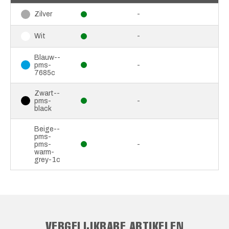
-
Zilver
-
Wit
Blauw--
pms-
-
7685c
Zwart--
pms-
-
black
Beige--
pms-
pms-
-
warm-
grey-1c
VERGELIJKBARE ARTIKELEN