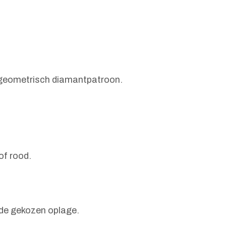
-geometrisch diamantpatroon.
 of rood.
n de gekozen oplage.