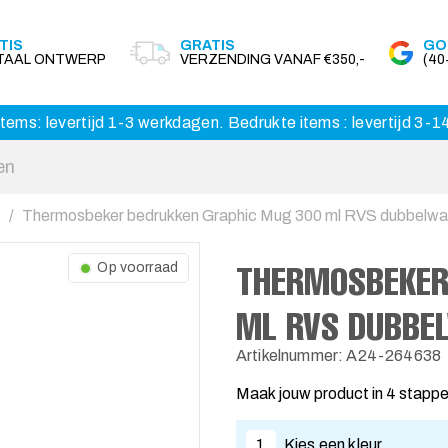
TIS
GRATIS
GO
ITAAL ONTWERP
VERZENDING VANAF €350,-
(4
tems: levertijd 1-3 werkdagen. Bedrukte items : levertijd 3-
Thermosbeker bedrukken Graphic Mug 300 ml RVS dubbelwa
THERMOSBEKER
Op voorraad
ML RVS DUBBE
Artikelnummer: A24-264638
Maak jouw product in 4 stapp
1
Kies een kleur