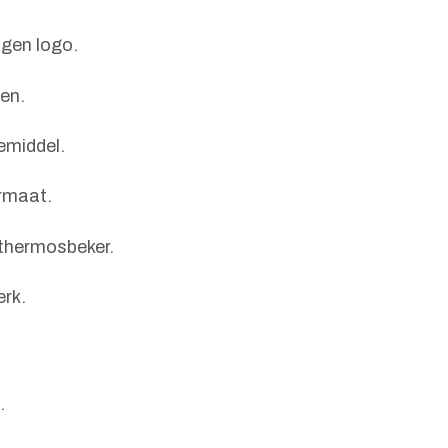
gen logo.
en.
emiddel.
ormaat.
 thermosbeker.
erk.
.