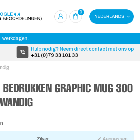
0
OGLE 4,4
NEDERLANDS
0+ BEOORDELINGEN)
14 werkdagen.
Hulp nodig? Neem direct contact met ons op
+31 (0)79 33 101 33
ndig
 BEDRUKKEN GRAPHIC MUG 300
LWANDIG
en
Zilver
Aanpassen