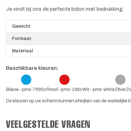
Je vindt bij ons de perfecte bidon met bedrukking.
Gewicht
Formaat
Materiaal
Beschikbare kleuren:
Blauw--pms-7685c
Rood--pms-186c
Wit--pms-white
Zilver
Zw
De kleuren op uw scherm kunnen afwijken van de werkelijke kl
VEELGESTELDE VRAGEN