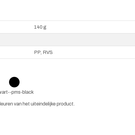
140 g
PP, RVS
art--pms-black
euren van het uiteindelijke product.