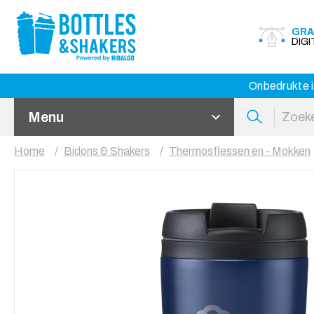
GRA
DIG
Onbedrukte i
Menu
Home
Bidons & Shakers
Thermosflessen en - Mokken