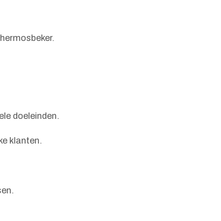
thermosbeker.
ele doeleinden.
ke klanten.
sen.