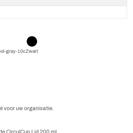
ol-gray-10c
Zwart
l voor uw organisatie.
de CirculCup Lid 200 ml.