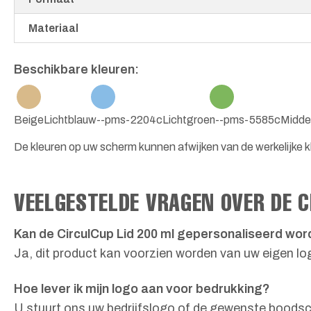
Materiaal
Beschikbare kleuren:
Beige
Lichtblauw--pms-2204c
Lichtgroen--pms-5585c
Midde
De kleuren op uw scherm kunnen afwijken van de werkelijke kl
VEELGESTELDE VRAGEN OVER DE C
Kan de CirculCup Lid 200 ml gepersonaliseerd wo
Ja, dit product kan voorzien worden van uw eigen lo
Hoe lever ik mijn logo aan voor bedrukking?
U stuurt ons uw bedrijfslogo of de gewenste boodsc