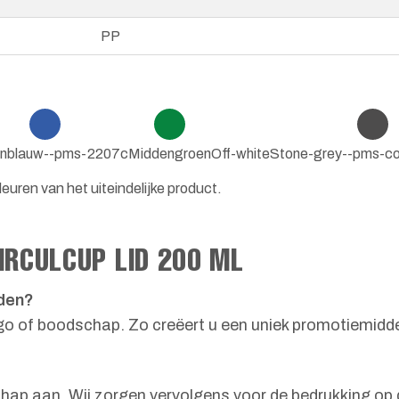
PP
nblauw--pms-2207c
Middengroen
Off-white
Stone-grey--pms-co
euren van het uiteindelijke product.
IRCULCUP LID 200 ML
rden?
go of boodschap. Zo creëert u een uniek promotiemidde
hap aan. Wij zorgen vervolgens voor de bedrukking op 