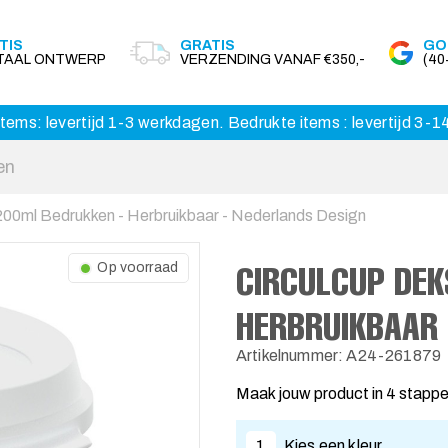
TIS
GRATIS
GO
ITAAL ONTWERP
VERZENDING VANAF €350,-
(4
tems: levertijd 1-3 werkdagen. Bedrukte items : levertijd 3-
200ml Bedrukken - Herbruikbaar - Nederlands Design
CIRCULCUP DEK
Op voorraad
HERBRUIKBAAR 
Artikelnummer: A24-261879
Maak jouw product in 4 stapp
1
Kies een kleur