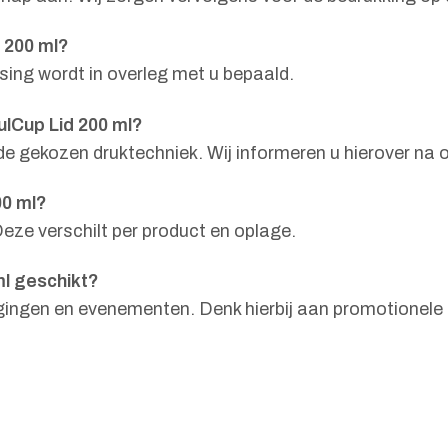
 200 ml?
sing wordt in overleg met u bepaald.
ulCup Lid 200 ml?
en de gekozen druktechniek. Wij informeren u hierover n
00 ml?
eze verschilt per product en oplage.
ml geschikt?
nigingen en evenementen. Denk hierbij aan promotionel