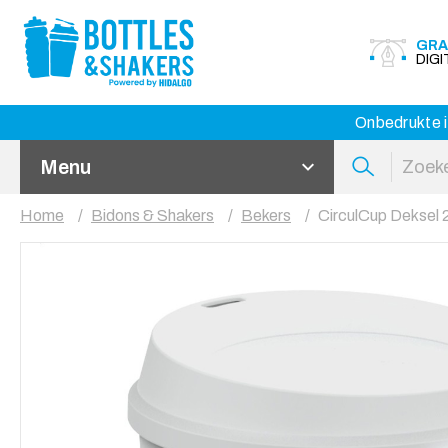
GRA
DIG
Onbedrukte i
Menu
Home
Bidons & Shakers
Bekers
CirculCup Deksel 