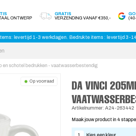
TIS
GRATIS
GO
ITAAL ONTWERP
VERZENDING VANAF €350,-
(4
tems: levertijd 1-3 werkdagen. Bedrukte items : levertijd 3-
p en schotel bedrukken - vaatwasserbestendig
DA VINCI 205M
Op voorraad
VAATWASSERBE
Artikelnummer: A24-263442
Maak jouw product in 4 stapp
1
Kies een kleur