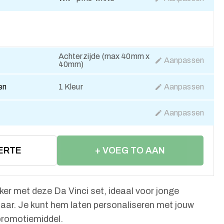
Achterzijde (max 40mm x
Aanpassen
40mm)
en
1 Kleur
Aanpassen
Aanpassen
ERTE
+ VOEG TO AAN
WINKELWAGEN
kijker met deze Da Vinci set, ideaal voor jonge
aar. Je kunt hem laten personaliseren met jouw
promotiemiddel.