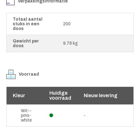
Verpakkingsinformatie
Totaal aantal
stuks in een
200
doos
Gewicht per
9.76 kg
doos
Voorraad
Huidige
Kleur
Nieuw levering
voorraad
Wit--
pms-
-
white