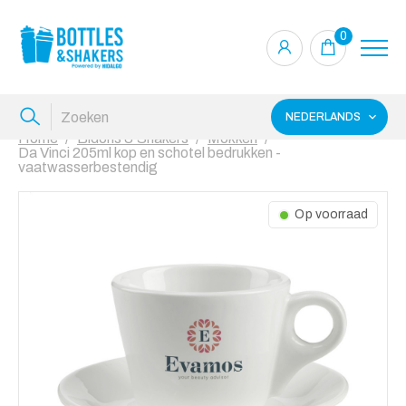
0
NEDERLANDS
Home
Bidons & Shakers
Mokken
Da Vinci 205ml kop en schotel bedrukken -
vaatwasserbestendig
Op voorraad