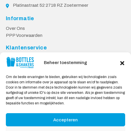
Platinastraat 52 2718 RZ Zoetermeer
Informatie
Over Ons
PPP Voorwaarden
Klantenservice
Contact
Beheer toestemming
Levering & Retourneren
Privacy Voorwaarden
Om de beste ervaringen te bieden, gebruiken wij technologieën zoals
cookies om informatie over je apparaat op te slaan en/of te raadplegen.
Veilig Shoppen
Door in te stemmen met deze technologieën kunnen wij gegevens zoals
surfgedrag of unieke ID's op deze site verwerken. Als je geen toestemming
My account
geeft of uw toestemming intrekt, kan dit een nadelige invloed hebben op
Winkelwagen
bepaalde functies en mogelijkheden.
Accepteren
Wij Accepteren: