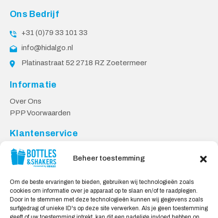
Ons Bedrijf
+31 (0)79 33 101 33
info@hidalgo.nl
Platinastraat 52 2718 RZ Zoetermeer
Informatie
Over Ons
PPP Voorwaarden
Klantenservice
Contact
Beheer toestemming
Levering & Retourneren
Privacy Voorwaarden
Om de beste ervaringen te bieden, gebruiken wij technologieën zoals
cookies om informatie over je apparaat op te slaan en/of te raadplegen.
Veilig Shoppen
Door in te stemmen met deze technologieën kunnen wij gegevens zoals
surfgedrag of unieke ID's op deze site verwerken. Als je geen toestemming
My account
geeft of uw toestemming intrekt, kan dit een nadelige invloed hebben op