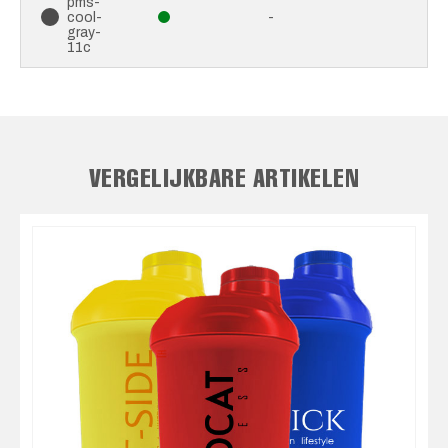
pms-
cool-
-
gray-
11c
VERGELIJKBARE ARTIKELEN