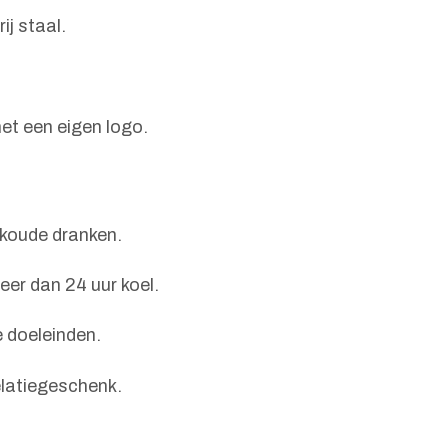
j staal.
t een eigen logo.
koude dranken.
er dan 24 uur koel.
e doeleinden.
elatiegeschenk.