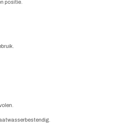
n positie.
bruik.
volen.
 vaatwasserbestendig.