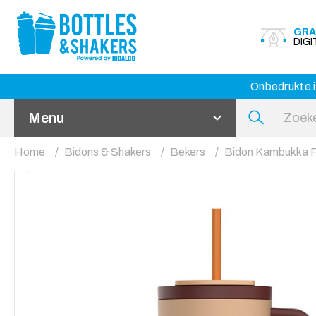
GRA
DIG
Onbedrukte i
Menu
Home
Bidons & Shakers
Bekers
Bidon Kambukka Rio