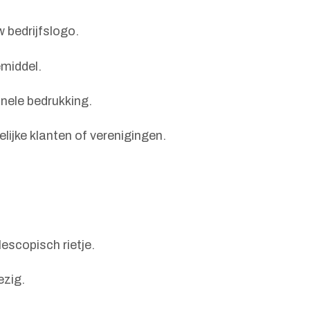
 bedrijfslogo.
emiddel.
onele bedrukking.
elijke klanten of verenigingen.
escopisch rietje.
ezig.