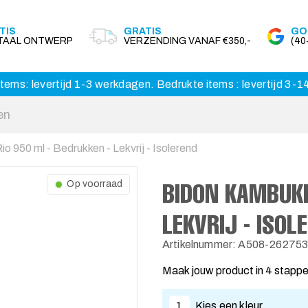
TIS
GRATIS
GO
ITAAL ONTWERP
VERZENDING VANAF €350,-
(4
tems: levertijd 1-3 werkdagen. Bedrukte items : levertijd 3-
 950 ml - Bedrukken - Lekvrij - Isolerend
BIDON KAMBUKK
Op voorraad
LEKVRIJ - ISOL
Artikelnummer: A508-26275
Maak jouw product in 4 stapp
1
Kies een kleur