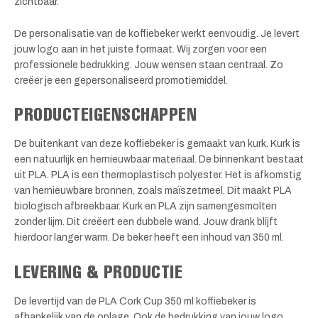
zichtbaar.
De personalisatie van de koffiebeker werkt eenvoudig. Je levert
jouw logo aan in het juiste formaat. Wij zorgen voor een
professionele bedrukking. Jouw wensen staan centraal. Zo
creëer je een gepersonaliseerd promotiemiddel.
PRODUCTEIGENSCHAPPEN
De buitenkant van deze koffiebeker is gemaakt van kurk. Kurk is
een natuurlijk en hernieuwbaar materiaal. De binnenkant bestaat
uit PLA. PLA is een thermoplastisch polyester. Het is afkomstig
van hernieuwbare bronnen, zoals maïszetmeel. Dit maakt PLA
biologisch afbreekbaar. Kurk en PLA zijn samengesmolten
zonder lijm. Dit creëert een dubbele wand. Jouw drank blijft
hierdoor langer warm. De beker heeft een inhoud van 350 ml.
LEVERING & PRODUCTIE
De levertijd van de PLA Cork Cup 350 ml koffiebeker is
afhankelijk van de oplage. Ook de bedrukking van jouw logo