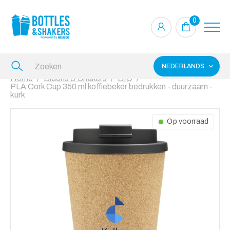
0
NEDERLANDS
Home
Bidons & Shakers
BIO
PLA Cork Cup 350 ml koffiebeker bedrukken - duurzaam -
kurk
Op voorraad