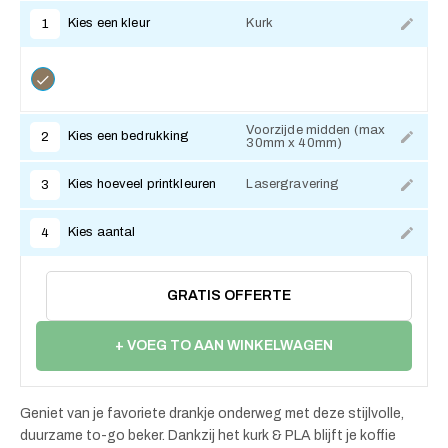
Kies een kleur
Kurk
1
Voorzijde midden (max
Kies een bedrukking
2
30mm x 40mm)
Kies hoeveel printkleuren
Lasergravering
3
Kies aantal
4
GRATIS OFFERTE
+ VOEG TO AAN WINKELWAGEN
Geniet van je favoriete drankje onderweg met deze stijlvolle,
duurzame to-go beker. Dankzij het kurk & PLA blijft je koffie