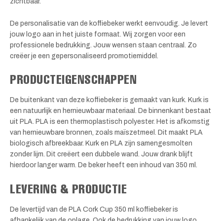
zichtbaar.
De personalisatie van de koffiebeker werkt eenvoudig. Je levert
jouw logo aan in het juiste formaat. Wij zorgen voor een
professionele bedrukking. Jouw wensen staan centraal. Zo
creëer je een gepersonaliseerd promotiemiddel.
PRODUCTEIGENSCHAPPEN
De buitenkant van deze koffiebeker is gemaakt van kurk. Kurk is
een natuurlijk en hernieuwbaar materiaal. De binnenkant bestaat
uit PLA. PLA is een thermoplastisch polyester. Het is afkomstig
van hernieuwbare bronnen, zoals maïszetmeel. Dit maakt PLA
biologisch afbreekbaar. Kurk en PLA zijn samengesmolten
zonder lijm. Dit creëert een dubbele wand. Jouw drank blijft
hierdoor langer warm. De beker heeft een inhoud van 350 ml.
LEVERING & PRODUCTIE
De levertijd van de PLA Cork Cup 350 ml koffiebeker is
afhankelijk van de oplage. Ook de bedrukking van jouw logo