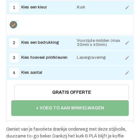
Kies een kleur
Kurk
1
Voorzijde midden (max
Kies een bedrukking
2
30mm x 40mm)
Kies hoeveel printkleuren
Lasergravering
3
Kies aantal
4
GRATIS OFFERTE
+ VOEG TO AAN WINKELWAGEN
Geniet van je favoriete drankje onderweg met deze stijlvolle,
duurzame to-go beker. Dankzij het kurk & PLA blijft je koffie