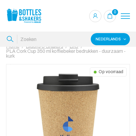
0
NEDERLANDS
Home
Bidons & Shakers
BIO
PLA Cork Cup 350 ml koffiebeker bedrukken - duurzaam -
kurk
Op voorraad