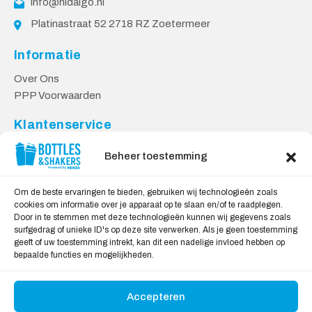
info@hidalgo.nl
Platinastraat 52 2718 RZ Zoetermeer
Informatie
Over Ons
PPP Voorwaarden
Klantenservice
Contact
Beheer toestemming
Levering & Retourneren
Privacy Voorwaarden
Om de beste ervaringen te bieden, gebruiken wij technologieën zoals
cookies om informatie over je apparaat op te slaan en/of te raadplegen.
Veilig Shoppen
Door in te stemmen met deze technologieën kunnen wij gegevens zoals
surfgedrag of unieke ID's op deze site verwerken. Als je geen toestemming
My account
geeft of uw toestemming intrekt, kan dit een nadelige invloed hebben op
Winkelwagen
bepaalde functies en mogelijkheden.
Accepteren
Wij Accepteren: