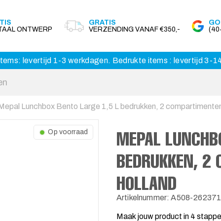
TIS
GRATIS
GO
ITAAL ONTWERP
VERZENDING VANAF €350,-
(4
tems: levertijd 1-3 werkdagen. Bedrukte items : levertijd 3-
Mepal Lunchbox Bento Large 1,5 L bedrukken, 2 compartimenten
MEPAL LUNCHBO
Op voorraad
BEDRUKKEN, 2 
HOLLAND
Artikelnummer: A508-26237
Maak jouw product in 4 stapp