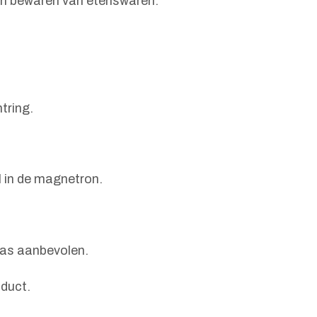
den bewaren van etenswaren.
tring.
 in de magnetron.
was aanbevolen.
oduct.