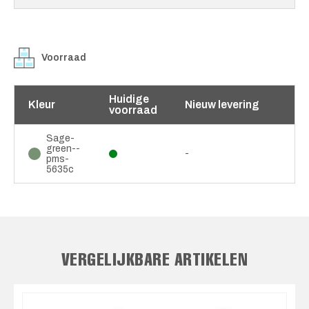
Voorraad
Huidige
Kleur
Nieuw levering
voorraad
Sage-
green--
-
pms-
5635c
VERGELIJKBARE ARTIKELEN