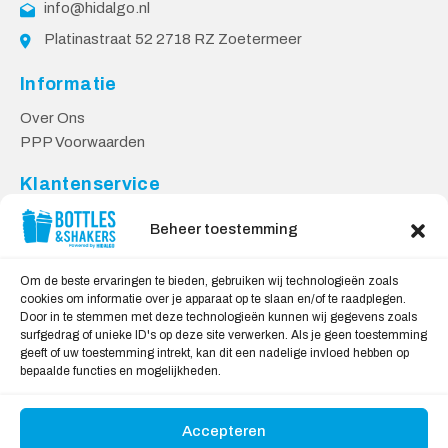
info@hidalgo.nl
Platinastraat 52 2718 RZ Zoetermeer
Informatie
Over Ons
PPP Voorwaarden
Klantenservice
Contact
Beheer toestemming
Levering & Retourneren
Privacy Voorwaarden
Om de beste ervaringen te bieden, gebruiken wij technologieën zoals
cookies om informatie over je apparaat op te slaan en/of te raadplegen.
Veilig Shoppen
Door in te stemmen met deze technologieën kunnen wij gegevens zoals
surfgedrag of unieke ID's op deze site verwerken. Als je geen toestemming
My account
geeft of uw toestemming intrekt, kan dit een nadelige invloed hebben op
Winkelwagen
bepaalde functies en mogelijkheden.
Accepteren
Wij Accepteren: