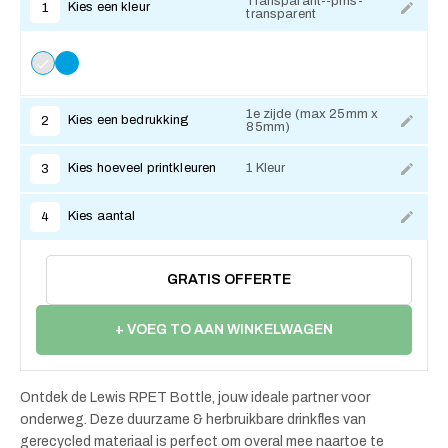
Transparant--pms-
Kies een kleur
1
transparent
1e zijde (max 25mm x
Kies een bedrukking
2
85mm)
Kies hoeveel printkleuren
1 Kleur
3
Kies aantal
4
GRATIS OFFERTE
+ VOEG TO AAN WINKELWAGEN
Ontdek de Lewis RPET Bottle, jouw ideale partner voor
onderweg. Deze duurzame & herbruikbare drinkfles van
gerecycled materiaal is perfect om overal mee naartoe te