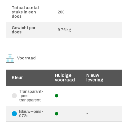
Totaal aantal
stuks in een
200
doos
Gewicht per
9.76 kg
doos
Voorraad
Huidige
Nieuw
Kleur
voorraad
levering
Transparant-
-pms-
-
transparent
Blauw--pms-
-
072c