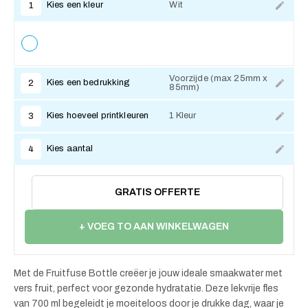
Kies een kleur
Wit
1
Voorzijde (max 25mm x
Kies een bedrukking
2
85mm)
Kies hoeveel printkleuren
1 Kleur
3
Kies aantal
4
GRATIS OFFERTE
+ VOEG TO AAN WINKELWAGEN
Met de Fruitfuse Bottle creëer je jouw ideale smaakwater met
vers fruit, perfect voor gezonde hydratatie. Deze lekvrije fles
van 700 ml begeleidt je moeiteloos door je drukke dag, waar je