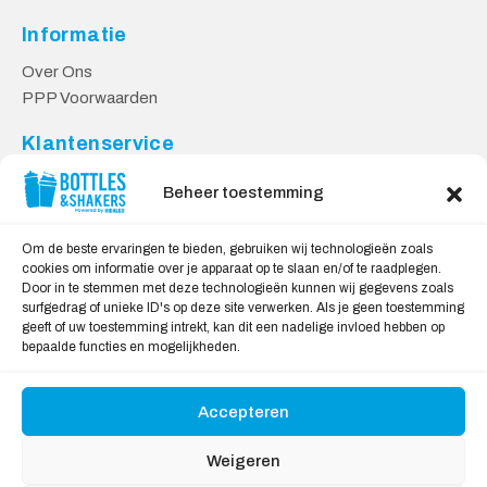
Informatie
Over Ons
PPP Voorwaarden
Klantenservice
Contact
Beheer toestemming
Levering & Retourneren
Privacy Voorwaarden
Om de beste ervaringen te bieden, gebruiken wij technologieën zoals
cookies om informatie over je apparaat op te slaan en/of te raadplegen.
Veilig Shoppen
Door in te stemmen met deze technologieën kunnen wij gegevens zoals
surfgedrag of unieke ID's op deze site verwerken. Als je geen toestemming
My account
geeft of uw toestemming intrekt, kan dit een nadelige invloed hebben op
Winkelwagen
bepaalde functies en mogelijkheden.
Accepteren
Wij Accepteren:
Weigeren