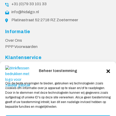
+31 (0)79 33 101 33
info@hidalgo.nl
Platinastraat 52 2718 RZ Zoetermeer
Informatie
Over Ons
PPP Voorwaarden
Klantenservice
Contact
Beheer toestemming
Levering & Retourneren
Privacy Voorwaarden
Om de beste ervaringen te bieden, gebruiken wij technologieën zoals
cookies om informatie over je apparaat op te slaan en/of te raadplegen.
Veilig Shoppen
Door in te stemmen met deze technologieën kunnen wij gegevens zoals
surfgedrag of unieke ID's op deze site verwerken. Als je geen toestemming
My account
geeft of uw toestemming intrekt, kan dit een nadelige invloed hebben op
Winkelwagen
bepaalde functies en mogelijkheden.