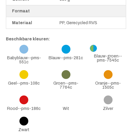
Formaat
Materiaal
PP, Gerecycled RVS
Beschikbare kleuren:
Blauw-groen--
Babyblauw--pms-
Blauw--pms-281c
pms-7545c
551c
Geel--pms-108c
Groen--pms-
Oranje--pms-
7764c
1505c
Rood--pms-186c
Wit
Zilver
Zwart