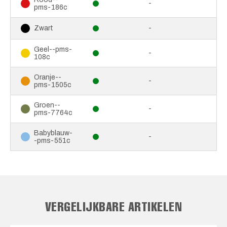
-
pms-186c
-
Zwart
Geel--pms-
-
108c
Oranje--
-
pms-1505c
Groen--
-
pms-7764c
Babyblauw-
-
-pms-551c
VERGELIJKBARE ARTIKELEN