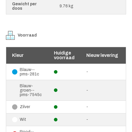
Gewicht per
9.76 kg
doos
Voorraad
Huidige
Kleur
Nieuw levering
voorraad
Blauw--
-
pms-281c
Blauw-
groen--
-
pms-7545c
-
Zilver
-
Wit
Rood--