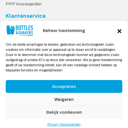
PPP Voorwaarden
Klantenservice
Contact
Beheer toestemming
Levering & Retourneren
Privacy Voorwaarden
Om de beste ervaringen te bieden, gebruiken wij technologieën zoals
cookies om informatie over je apparaat op te slaan en/of te raadplegen.
Veilig Shoppen
Door in te stemmen met deze technologieën kunnen wij gegevens zoals
surfgedrag of unieke ID's op deze site verwerken. Als je geen toestemming
My account
geeft of uw toestemming intrekt, kan dit een nadelige invloed hebben op
Winkelwagen
bepaalde functies en mogelijkheden.
Accepteren
Wij Accepteren:
Weigeren
Bekijk voorkeuren
Privacy Voorwaarden
Copyright © 2026
Bidons & Shakers
, All rights reserved