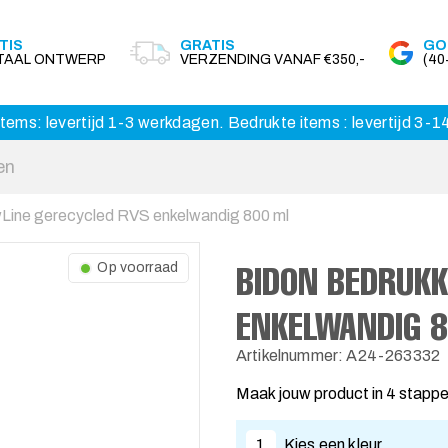
TIS
GRATIS
GO
ITAAL ONTWERP
VERZENDING VANAF €350,-
(4
tems: levertijd 1-3 werkdagen. Bedrukte items : levertijd 3-
wLine gerecycled RVS enkelwandig 800 ml
BIDON BEDRUKK
Op voorraad
ENKELWANDIG 
Artikelnummer: A24-263332
Maak jouw product in 4 stapp
1
Kies een kleur