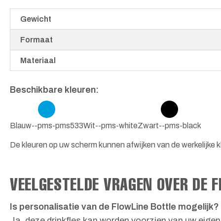
Gewicht
Formaat
Materiaal
Beschikbare kleuren:
Blauw--pms-pms533
Wit--pms-white
Zwart--pms-black
De kleuren op uw scherm kunnen afwijken van de werkelijke kl
VEELGESTELDE VRAGEN OVER DE F
Is personalisatie van de FlowLine Bottle mogelijk?
Ja, deze drinkfles kan worden voorzien van uw eigen