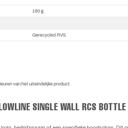
160 g
Gerecycled RVS
euren van het uiteindelijke product.
LOWLINE SINGLE WALL RCS BOTTLE
 logo, bedrijfsnaam of een specifieke boodschap. Dit 