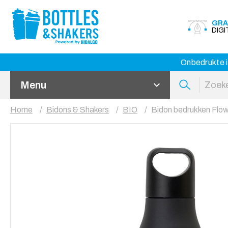
GRA
DIG
Onbedrukte i
Menu
Home
Bidons & Shakers
BIO
Bidon bedrukken Flo