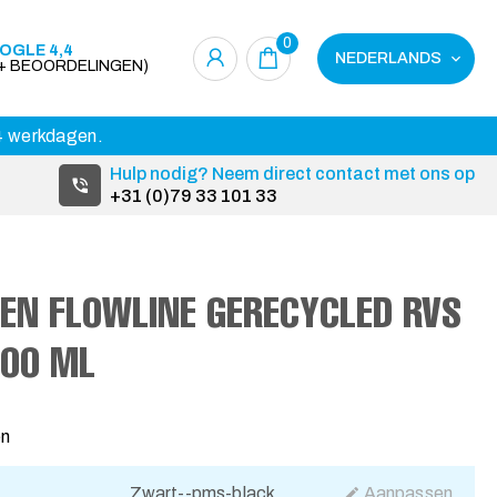
0
OGLE 4,4
NEDERLANDS
0+ BEOORDELINGEN)
14 werkdagen.
Hulp nodig? Neem direct contact met ons op
+31 (0)79 33 101 33
EN FLOWLINE GERECYCLED RVS
800 ML
en
Zwart--pms-black
Aanpassen