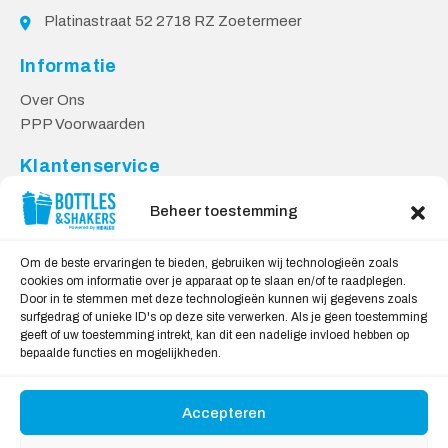
Platinastraat 52 2718 RZ Zoetermeer
Informatie
Over Ons
PPP Voorwaarden
Klantenservice
Contact
Beheer toestemming
Levering & Retourneren
Privacy Voorwaarden
Om de beste ervaringen te bieden, gebruiken wij technologieën zoals
cookies om informatie over je apparaat op te slaan en/of te raadplegen.
Veilig Shoppen
Door in te stemmen met deze technologieën kunnen wij gegevens zoals
surfgedrag of unieke ID's op deze site verwerken. Als je geen toestemming
My account
geeft of uw toestemming intrekt, kan dit een nadelige invloed hebben op
Winkelwagen
bepaalde functies en mogelijkheden.
Accepteren
Wij Accepteren: