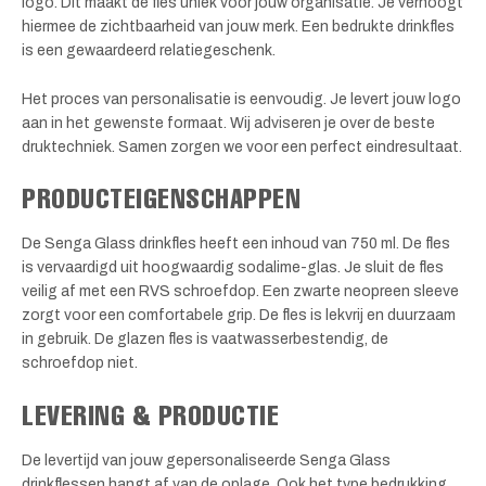
logo. Dit maakt de fles uniek voor jouw organisatie. Je verhoogt
hiermee de zichtbaarheid van jouw merk. Een bedrukte drinkfles
is een gewaardeerd relatiegeschenk.
Het proces van personalisatie is eenvoudig. Je levert jouw logo
aan in het gewenste formaat. Wij adviseren je over de beste
druktechniek. Samen zorgen we voor een perfect eindresultaat.
PRODUCTEIGENSCHAPPEN
De Senga Glass drinkfles heeft een inhoud van 750 ml. De fles
is vervaardigd uit hoogwaardig sodalime-glas. Je sluit de fles
veilig af met een RVS schroefdop. Een zwarte neopreen sleeve
zorgt voor een comfortabele grip. De fles is lekvrij en duurzaam
in gebruik. De glazen fles is vaatwasserbestendig, de
schroefdop niet.
LEVERING & PRODUCTIE
De levertijd van jouw gepersonaliseerde Senga Glass
drinkflessen hangt af van de oplage. Ook het type bedrukking