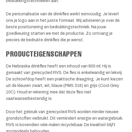
bedrukkingstechnieken aan.
De personalisatie van de drinkfles werkt eenvoudig. Je levert
ons je logo aan in het juiste formaat. Wij adviseren je over de
beste positionering en bedrukkingstechniek. Na jouw
goedkeuring starten we met de productie. Zo ontvang je
precies de bedrukte drinkfles die je wenst.
PRODUCTEIGENSCHAPPEN
De Nebraska drinkfles heeft een inhoud van 800 ml. Hij is
gemaakt van gerecycled RVS. De fles is enkelwandig en lekvrij.
De schroefdop heeft een praktische draagring. Je kunt kiezen
uit de kleuren zwart, wit, blauw (PMS 316) en grijs (Cool Grey
10C). Houd er rekening mee dat deze fles niet
vaatwasserbestendig is.
Door het gebruik van gerecycled RVS worden minder nieuwe
grondstoffen verbruikt. Dit vermindert energie en watergebruik.
RVS is bovendien vele malen recyclebaar. De kwaliteit blijft
grotendeels behouden.