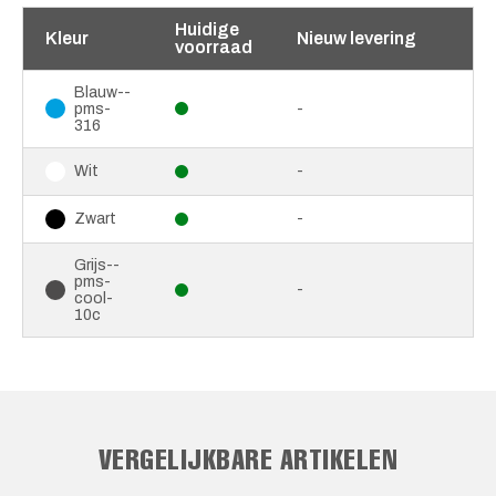
Huidige
Kleur
Nieuw levering
voorraad
Blauw--
pms-
-
316
-
Wit
-
Zwart
Grijs--
pms-
-
cool-
10c
VERGELIJKBARE ARTIKELEN