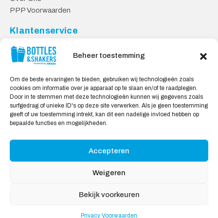
PPP Voorwaarden
Klantenservice
Contact
Beheer toestemming
Levering & Retourneren
Privacy Voorwaarden
Om de beste ervaringen te bieden, gebruiken wij technologieën zoals
cookies om informatie over je apparaat op te slaan en/of te raadplegen.
Veilig Shoppen
Door in te stemmen met deze technologieën kunnen wij gegevens zoals
surfgedrag of unieke ID's op deze site verwerken. Als je geen toestemming
My account
geeft of uw toestemming intrekt, kan dit een nadelige invloed hebben op
Winkelwagen
bepaalde functies en mogelijkheden.
Accepteren
Wij Accepteren:
Weigeren
Bekijk voorkeuren
Privacy Voorwaarden