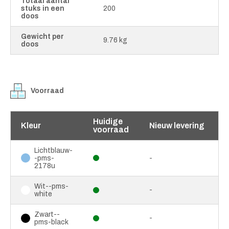
Totaal aantal
stuks in een
200
doos
Gewicht per
9.76 kg
doos
Voorraad
Huidige
Kleur
Nieuw levering
voorraad
Lichtblauw-
-pms-
-
2178u
Wit--pms-
-
white
Zwart--
-
pms-black