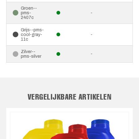
Groen--
pms-
-
2407c
Grijs--pms-
cool-gray-
-
11c
Zilver--
-
pms-silver
VERGELIJKBARE ARTIKELEN