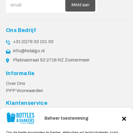
Meld aan
Ons Bedrijf
+31 (0)79 33 101 33
info@hidalgo.nl
Platinastraat 52 2718 RZ Zoetermeer
Informatie
Over Ons
PPP Voorwaarden
Klantenservice
Contact
Beheer toestemming
Levering & Retourneren
Privacy Voorwaarden
Om de beste ervaringen te bieden, gebruiken wij technologieën zoals