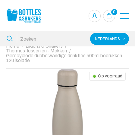
0
NEDERLANDS
Home
Bidons & Shakers
Thermosflessen en - Mokken
Gerecyclede dubbelwandige drinkfles 500ml bedrukken
12u isolatie
Op voorraad