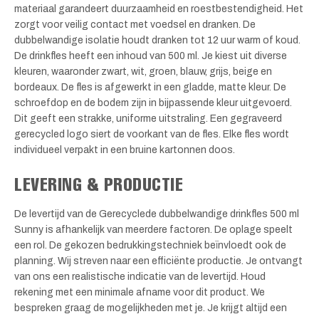
materiaal garandeert duurzaamheid en roestbestendigheid. Het
zorgt voor veilig contact met voedsel en dranken. De
dubbelwandige isolatie houdt dranken tot 12 uur warm of koud.
De drinkfles heeft een inhoud van 500 ml. Je kiest uit diverse
kleuren, waaronder zwart, wit, groen, blauw, grijs, beige en
bordeaux. De fles is afgewerkt in een gladde, matte kleur. De
schroefdop en de bodem zijn in bijpassende kleur uitgevoerd.
Dit geeft een strakke, uniforme uitstraling. Een gegraveerd
gerecycled logo siert de voorkant van de fles. Elke fles wordt
individueel verpakt in een bruine kartonnen doos.
LEVERING & PRODUCTIE
De levertijd van de Gerecyclede dubbelwandige drinkfles 500 ml
Sunny is afhankelijk van meerdere factoren. De oplage speelt
een rol. De gekozen bedrukkingstechniek beïnvloedt ook de
planning. Wij streven naar een efficiënte productie. Je ontvangt
van ons een realistische indicatie van de levertijd. Houd
rekening met een minimale afname voor dit product. We
bespreken graag de mogelijkheden met je. Je krijgt altijd een