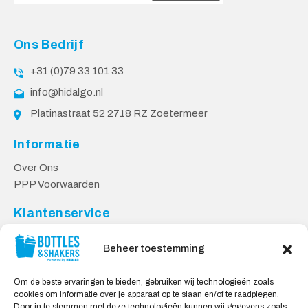
Ons Bedrijf
+31 (0)79 33 101 33
info@hidalgo.nl
Platinastraat 52 2718 RZ Zoetermeer
Informatie
Over Ons
PPP Voorwaarden
Klantenservice
Contact
Beheer toestemming
Levering & Retourneren
Privacy Voorwaarden
Om de beste ervaringen te bieden, gebruiken wij technologieën zoals
cookies om informatie over je apparaat op te slaan en/of te raadplegen.
Veilig Shoppen
Door in te stemmen met deze technologieën kunnen wij gegevens zoals