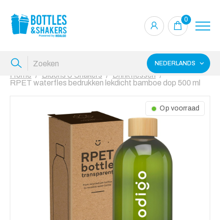
0
NEDERLANDS
Home
Bidons & Shakers
Drinkflessen
RPET waterfles bedrukken lekdicht bamboe dop 500 ml
Op voorraad