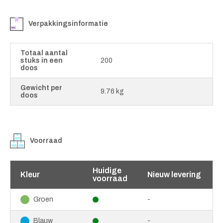
Verpakkingsinformatie
Totaal aantal
stuks in een
200
doos
Gewicht per
9.76 kg
doos
Voorraad
Huidige
Kleur
Nieuw levering
voorraad
-
Groen
-
Blauw