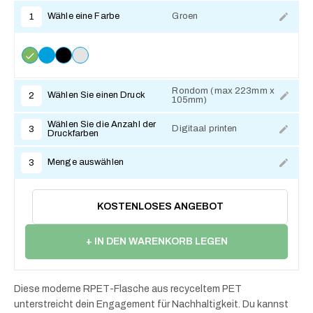
Wähle eine Farbe
Groen
1
Rondom (max 223mm x
Wählen Sie einen Druck
2
105mm)
Zum Anpassen
Wählen Sie die Anzahl der
Digitaal printen
3
Druckfarben
Menge auswählen
3
KOSTENLOSES ANGEBOT
+ IN DEN WARENKORB LEGEN
Diese moderne RPET-Flasche aus recyceltem PET
unterstreicht dein Engagement für Nachhaltigkeit. Du kannst