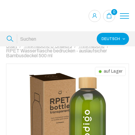
0
DEUTSCH
Start
Trinkflasche & Shakers
Trinkflasche
RPET Wasserflasche bedrucken - auslaufsicher
Bambusdeckel 500 ml
auf Lager