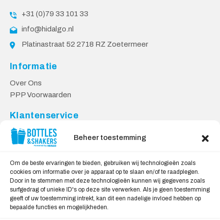
+31 (0)79 33 101 33
info@hidalgo.nl
Platinastraat 52 2718 RZ Zoetermeer
Informatie
Over Ons
PPP Voorwaarden
Klantenservice
Contact
Beheer toestemming
Levering & Retourneren
Privacy Voorwaarden
Om de beste ervaringen te bieden, gebruiken wij technologieën zoals
cookies om informatie over je apparaat op te slaan en/of te raadplegen.
Veilig Shoppen
Door in te stemmen met deze technologieën kunnen wij gegevens zoals
surfgedrag of unieke ID's op deze site verwerken. Als je geen toestemming
My account
geeft of uw toestemming intrekt, kan dit een nadelige invloed hebben op
Winkelwagen
bepaalde functies en mogelijkheden.