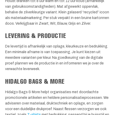
Houdt dranken tot 8 uur warm en tot 12 uur koud (afhankelijk
van gebruiksomstandigheden). Mat afgewerkt oppervlak,
behalve de zilverkleurige variant. Klein gelaserd “recycled” icoon
als materiaalmarkering. Per stuk verpakt in een bruine kartonnen
doos. Verkrijgbaar in Zwart, Wit, Blauw, Grijs en Zilver.
LEVERING & PRODUCTIE
De levertijd is afhankelijk van oplage, kleurkeuze en bedrukking.
Een minimale afname is van toepassing. Je kunt kiezen uit
meerdere varianten per kleur. Na goedkeuring van de digitale
proef plannen we de productie in en informeren we je over de
verwachte leverweek.
HIDALGO BAGS & MORE
Hidalgo Bags & More helpt organisaties met doordachte
promotionele artikelen en heldere personalisatieprocessen. We
adviseren over materiaal, druktechniek en oplage, en zorgen
voor een duidelijke drukproef. Naast flessen verzorgen we ook
textiel, zoals
T-shirts
met bedrukking, passend bij je huisstijl en