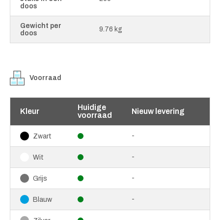
doos
Gewicht per
9.76 kg
doos
Voorraad
Huidige
Kleur
Nieuw levering
voorraad
-
Zwart
-
Wit
-
Grijs
-
Blauw