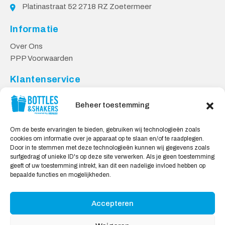
Platinastraat 52 2718 RZ Zoetermeer
Informatie
Over Ons
PPP Voorwaarden
Klantenservice
Contact
Beheer toestemming
Levering & Retourneren
Privacy Voorwaarden
Om de beste ervaringen te bieden, gebruiken wij technologieën zoals
cookies om informatie over je apparaat op te slaan en/of te raadplegen.
Veilig Shoppen
Door in te stemmen met deze technologieën kunnen wij gegevens zoals
surfgedrag of unieke ID's op deze site verwerken. Als je geen toestemming
My account
geeft of uw toestemming intrekt, kan dit een nadelige invloed hebben op
Winkelwagen
bepaalde functies en mogelijkheden.
Accepteren
Wij Accepteren: