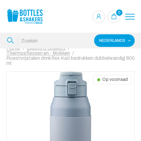
0
NEDERLANDS
Home
Bidons & Shakers
Thermosflessen en - Mokken
Roestvrijstalen drinkfles Kati bedrukken dubbelwandig 800
ml
Op voorraad