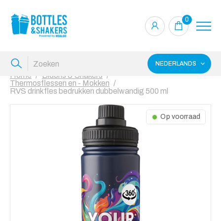
0
NEDERLANDS
Home
Bidons & Shakers
Thermosflessen en - Mokken
RVS drinkfles bedrukken dubbelwandig 500 ml
Op voorraad