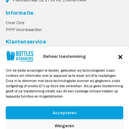
Platinastraat 52 2718 RZ Zoetermeer
Informatie
Over Ons
PPP Voorwaarden
Klantenservice
Contact
Beheer toestemming
Levering & Retourneren
Privacy Voorwaarden
Om de beste ervaringen te bieden, gebruiken wij technologieën zoals
cookies om informatie over je apparaat op te slaan en/of te raadplegen.
Veilig Shoppen
Door in te stemmen met deze technologieën kunnen wij gegevens zoals
surfgedrag of unieke ID's op deze site verwerken. Als je geen toestemming
My account
geeft of uw toestemming intrekt, kan dit een nadelige invloed hebben op
Winkelwagen
bepaalde functies en mogelijkheden.
Accepteren
Wij Accepteren:
Weigeren