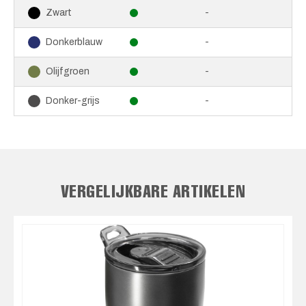
-
Zwart
-
Donkerblauw
-
Olijfgroen
-
Donker-grijs
VERGELIJKBARE ARTIKELEN