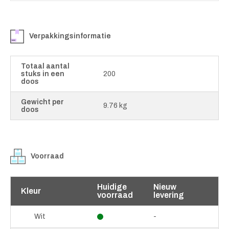
Verpakkingsinformatie
Totaal aantal
stuks in een
200
doos
Gewicht per
9.76 kg
doos
Voorraad
Huidige
Nieuw
Kleur
voorraad
levering
-
Wit