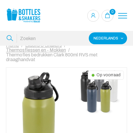
0
NEDERLANDS
Home
Bidons & Shakers
Thermosflessen en - Mokken
Thermofles bedrukken Clark 800ml RVS met
draaghandvat
Op voorraad