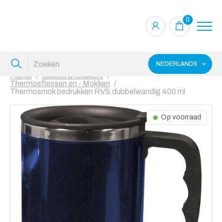
0
NEDERLANDS
Home
Bidons & Shakers
Thermosflessen en - Mokken
Thermosmok bedrukken RVS dubbelwandig 400 ml
Op voorraad