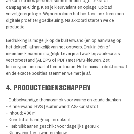
Je kunt de mok personaliseren met een logo, tekst of
campagne-uiting. Kies je kleurvariant en oplage. Upload
vervolgens je logo. Wij controleren het bestand en sturen een
digitale proef ter goedkeuring. Na akkoord starten we de
productie.
Bedrukking is mogelijk op de buitenwand (en op aanvraag op
het deksel), afhankelijk van het ontwerp. Druk in één of
meerdere kleuren is mogelijk. Lever je artwork bij voorkeur als
vectorbestand (AI, EPS of PDF) met PMS-kleuren. Zet
lettertypen om naar lettercontouren. Het maximale drukformaat
en de exacte posities stemmen we met je af.
4. PRODUCTEIGENSCHAPPEN
- Dubbelwandige thermosmok voor warme en koude dranken
- Binnenwand: RVS | Buitenwand: AS-kunststof
- Inhoud: 400 ml
- Kunststof handgreep en deksel
- Herbruikbaar en geschikt voor dagelijks gebruik
- Kleurvarianten: zwart en blauw