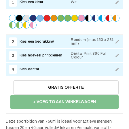
Kies een kleur
Wit
1
Rondom (max 150 x 231
Kies een bedrukking
2
mm)
Digital Print 360 Full
Kies hoeveel printkleuren
3
Colour
Kies aantal
4
GRATIS OFFERTE
+ VOEG TO AAN WINKELWAGEN
Deze sportbidon van 750ml is ideaal voor actieve mensen
tussen 20 en 40 jaar. Volledig lekvrij en gemaakt van soft-