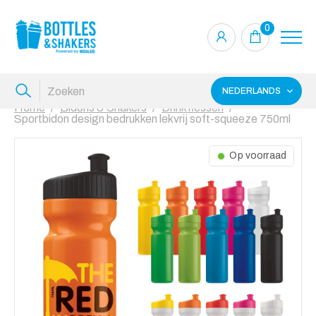
0
NEDERLANDS
Home
Bidons & Shakers
Drinkflessen
Sportbidon design bedrukken lekvrij soft-squeeze 750ml
Op voorraad