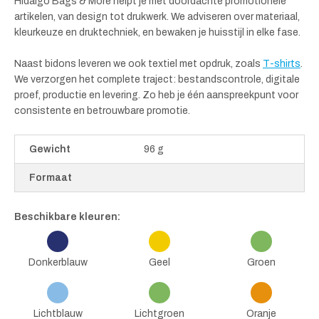
Hidalgo Bags & More helpt je met doordachte promotionele
artikelen, van design tot drukwerk. We adviseren over materiaal,
kleurkeuze en druktechniek, en bewaken je huisstijl in elke fase.
Naast bidons leveren we ook textiel met opdruk, zoals
T-shirts
.
We verzorgen het complete traject: bestandscontrole, digitale
proef, productie en levering. Zo heb je één aanspreekpunt voor
consistente en betrouwbare promotie.
Gewicht
96 g
Formaat
Beschikbare kleuren:
Donkerblauw
Geel
Groen
Lichtblauw
Lichtgroen
Oranje