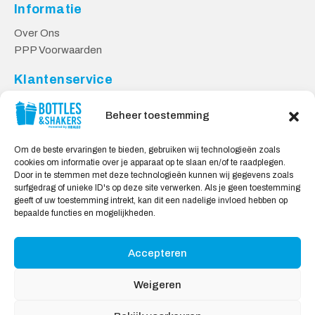
Informatie
Over Ons
PPP Voorwaarden
Klantenservice
Contact
Beheer toestemming
Levering & Retourneren
Privacy Voorwaarden
Om de beste ervaringen te bieden, gebruiken wij technologieën zoals
cookies om informatie over je apparaat op te slaan en/of te raadplegen.
Veilig Shoppen
Door in te stemmen met deze technologieën kunnen wij gegevens zoals
surfgedrag of unieke ID's op deze site verwerken. Als je geen toestemming
My account
geeft of uw toestemming intrekt, kan dit een nadelige invloed hebben op
Winkelwagen
bepaalde functies en mogelijkheden.
Accepteren
Wij Accepteren:
Weigeren