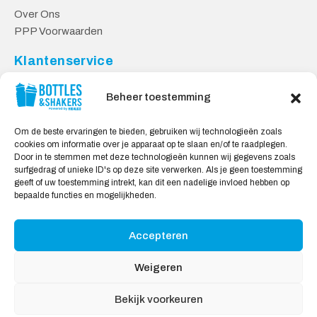
Over Ons
PPP Voorwaarden
Klantenservice
Contact
Beheer toestemming
Levering & Retourneren
Privacy Voorwaarden
Om de beste ervaringen te bieden, gebruiken wij technologieën zoals
cookies om informatie over je apparaat op te slaan en/of te raadplegen.
Veilig Shoppen
Door in te stemmen met deze technologieën kunnen wij gegevens zoals
surfgedrag of unieke ID's op deze site verwerken. Als je geen toestemming
My account
geeft of uw toestemming intrekt, kan dit een nadelige invloed hebben op
Winkelwagen
bepaalde functies en mogelijkheden.
Accepteren
Wij Accepteren:
Weigeren
Bekijk voorkeuren