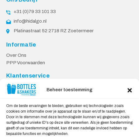
+31 (0)79 33 101 33
info@hidalgo.nl
Platinastraat 52 2718 RZ Zoetermeer
Informatie
Over Ons
PPP Voorwaarden
Klantenservice
Contact
Beheer toestemming
Levering & Retourneren
Privacy Voorwaarden
Om de beste ervaringen te bieden, gebruiken wij technologieën zoals
cookies om informatie over je apparaat op te slaan en/of te raadplegen.
Veilig Shoppen
Door in te stemmen met deze technologieën kunnen wij gegevens zoals
surfgedrag of unieke ID's op deze site verwerken. Als je geen toestemming
My account
geeft of uw toestemming intrekt, kan dit een nadelige invloed hebben op
Winkelwagen
bepaalde functies en mogelijkheden.