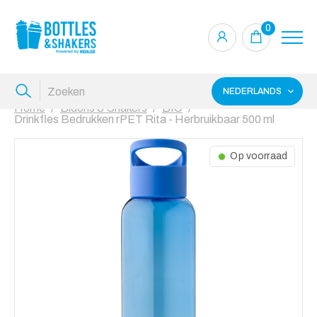
0
NEDERLANDS
Home
Bidons & Shakers
BIO
Drinkfles Bedrukken rPET Rita - Herbruikbaar 500 ml
Op voorraad