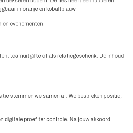
len deksel en bodem. De fles heeft een rubberen
rijgbaar in oranje en kobaltblauw.
en en evenementen.
en, teamuitgifte of als relatiegeschenk. De inhoud
satie stemmen we samen af. We bespreken positie,
en digitale proef ter controle. Na jouw akkoord