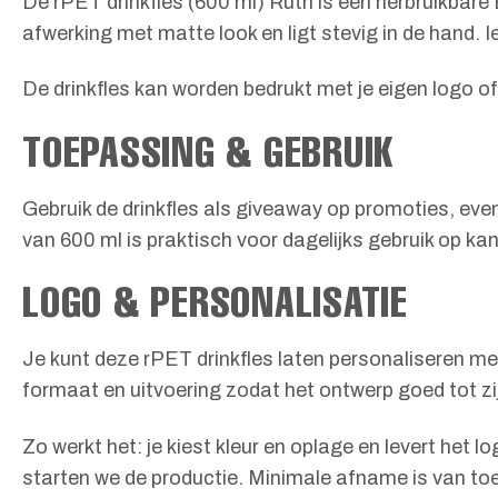
De rPET drinkfles (600 ml) Ruth is een herbruikbare
afwerking met matte look en ligt stevig in de hand. Ied
De drinkfles kan worden bedrukt met je eigen logo o
TOEPASSING & GEBRUIK
Gebruik de drinkfles als giveaway op promoties, ev
van 600 ml is praktisch voor dagelijks gebruik op k
LOGO & PERSONALISATIE
Je kunt deze rPET drinkfles laten personaliseren 
formaat en uitvoering zodat het ontwerp goed tot zi
Zo werkt het: je kiest kleur en oplage en levert het 
starten we de productie. Minimale afname is van to