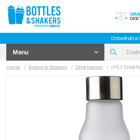
GRA
DIG
Onbedrukte i
Menu
Home
Bidons & Shakers
Drinkflessen
rPET Drinkfl