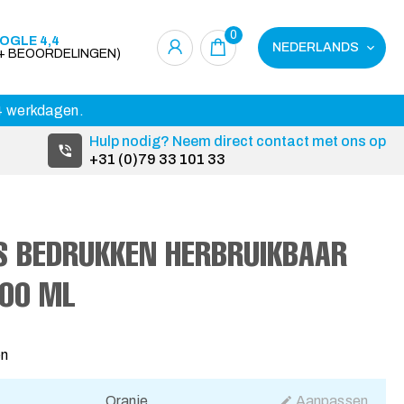
0
OGLE 4,4
NEDERLANDS
0+ BEOORDELINGEN)
14 werkdagen.
Hulp nodig? Neem direct contact met ons op
+31 (0)79 33 101 33
S BEDRUKKEN HERBRUIKBAAR
600 ML
2
en
Oranje
Aanpassen