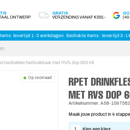
TIS
GRATIS
GO
ITAAL ONTWERP
VERZENDING VANAF €350,-
(4
tems: levertijd 1-3 werkdagen. Bedrukte items : levertijd 3-
es bedrukken herbruikbaar met RVS dop 600 ml
RPET DRINKFLE
Op voorraad
MET RVS DOP 
Artikelnummer: A58-109756
Maak jouw product in 4 stapp
1
Kies een kleur