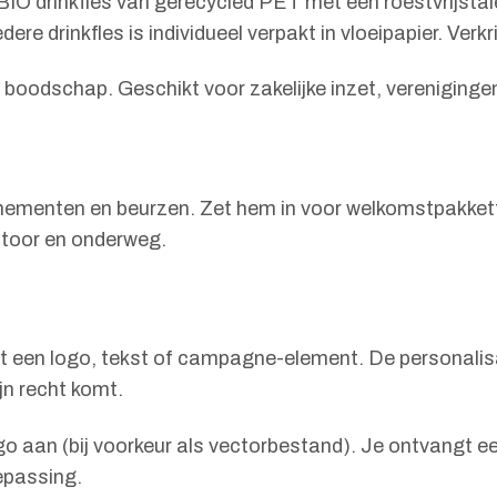
 BIO drinkfles van gerecycled PET met een roestvrijsta
ere drinkfles is individueel verpakt in vloeipapier. Verk
f boodschap. Geschikt voor zakelijke inzet, vereniging
enementen en beurzen. Zet hem in voor welkomstpakkett
antoor en onderweg.
met een logo, tekst of campagne-element. De personali
jn recht komt.
logo aan (bij voorkeur als vectorbestand). Je ontvangt e
epassing.