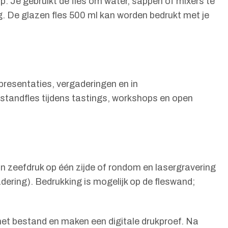
op. Je gebruikt de fles om water, sappen of mixers te
ng. De glazen fles 500 ml kan worden bedrukt met je
spresentaties, vergaderingen en in
 standfles tijdens tastings, workshops en open
jn zeefdruk op één zijde of rondom en lasergravering
dering). Bedrukking is mogelijk op de fleswand;
n het bestand en maken een digitale drukproef. Na