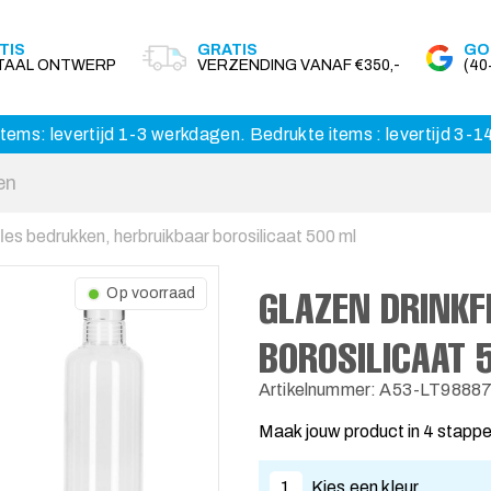
TIS
GRATIS
GO
ITAAL ONTWERP
VERZENDING VANAF €350,-
(4
tems: levertijd 1-3 werkdagen. Bedrukte items : levertijd 3-
les bedrukken, herbruikbaar borosilicaat 500 ml
GLAZEN DRINKF
Op voorraad
BOROSILICAAT 
Artikelnummer: A53-LT9888
Maak jouw product in 4 stapp
1
Kies een kleur