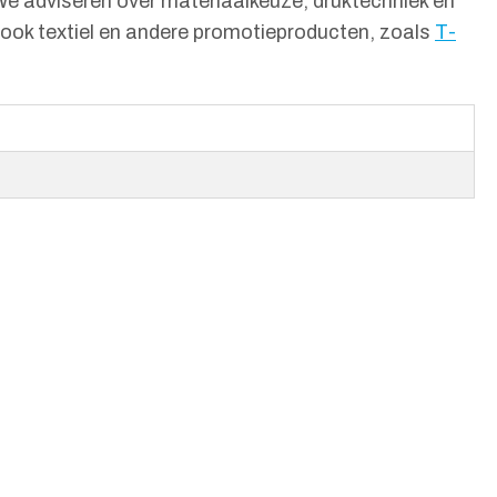
 We adviseren over materiaalkeuze, druktechniek en
e ook textiel en andere promotieproducten, zoals
T-