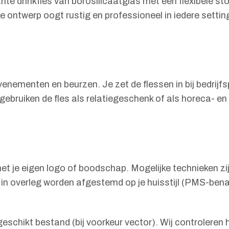
nte drinkfles van borosilicaatglas met een flexibele st
ke ontwerp oogt rustig en professioneel in iedere setti
venementen en beurzen. Je zet de flessen in bij bedrijf
bruiken de fles als relatiegeschenk of als horeca- en
et je eigen logo of boodschap. Mogelijke technieken zi
 in overleg worden afgestemd op je huisstijl (PMS-bena
 geschikt bestand (bij voorkeur vector). Wij controlere