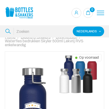
0
NEDERLANDS
Home
Bidons & Shakers
Drinkflessen
Waterfles bedrukken Skyler 500ml Lekvrij RVS
enkelwandig
Op voorraad