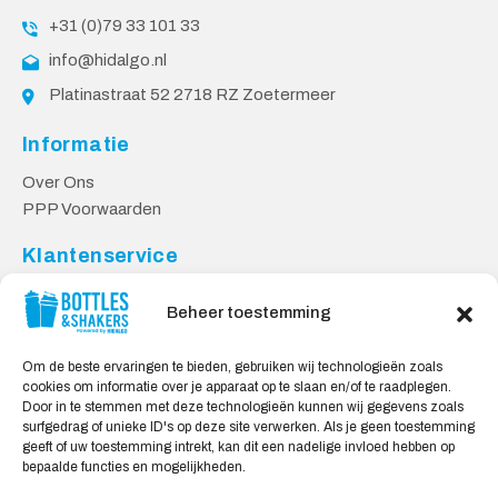
+31 (0)79 33 101 33
info@hidalgo.nl
Platinastraat 52 2718 RZ Zoetermeer
Informatie
Over Ons
PPP Voorwaarden
Klantenservice
Contact
Beheer toestemming
Levering & Retourneren
Privacy Voorwaarden
Om de beste ervaringen te bieden, gebruiken wij technologieën zoals
cookies om informatie over je apparaat op te slaan en/of te raadplegen.
Veilig Shoppen
Door in te stemmen met deze technologieën kunnen wij gegevens zoals
surfgedrag of unieke ID's op deze site verwerken. Als je geen toestemming
My account
geeft of uw toestemming intrekt, kan dit een nadelige invloed hebben op
Winkelwagen
bepaalde functies en mogelijkheden.