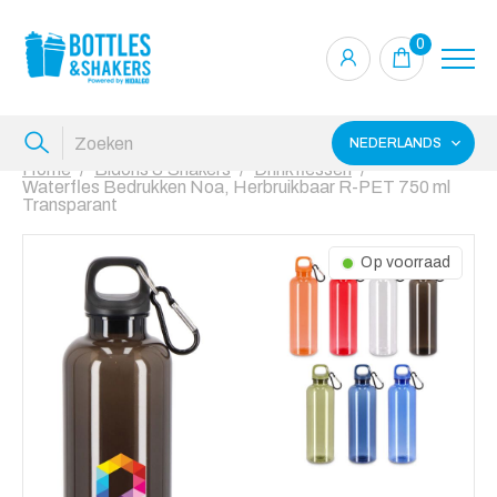
0
NEDERLANDS
Home
Bidons & Shakers
Drinkflessen
Waterfles Bedrukken Noa, Herbruikbaar R-PET 750 ml
Transparant
Op voorraad