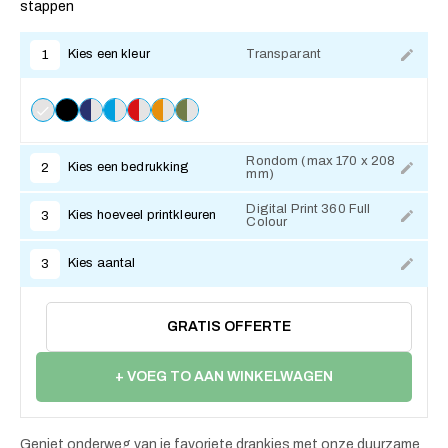
stappen
Kies een kleur
Transparant
1
Rondom (max 170 x 208
Kies een bedrukking
2
mm)
Digital Print 360 Full
Kies hoeveel printkleuren
3
Colour
Kies aantal
3
GRATIS OFFERTE
+ VOEG TO AAN WINKELWAGEN
Geniet onderweg van je favoriete drankjes met onze duurzame