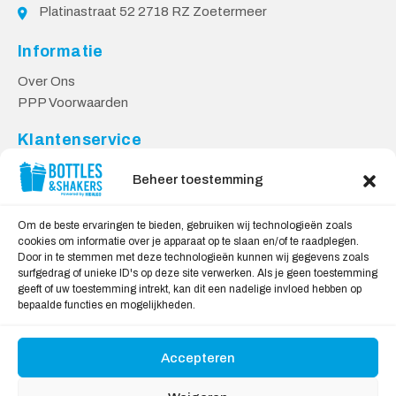
Platinastraat 52 2718 RZ Zoetermeer
Informatie
Over Ons
PPP Voorwaarden
Klantenservice
Contact
Beheer toestemming
Levering & Retourneren
Privacy Voorwaarden
Om de beste ervaringen te bieden, gebruiken wij technologieën zoals
cookies om informatie over je apparaat op te slaan en/of te raadplegen.
Veilig Shoppen
Door in te stemmen met deze technologieën kunnen wij gegevens zoals
surfgedrag of unieke ID's op deze site verwerken. Als je geen toestemming
My account
geeft of uw toestemming intrekt, kan dit een nadelige invloed hebben op
Winkelwagen
bepaalde functies en mogelijkheden.
Accepteren
Wij Accepteren: