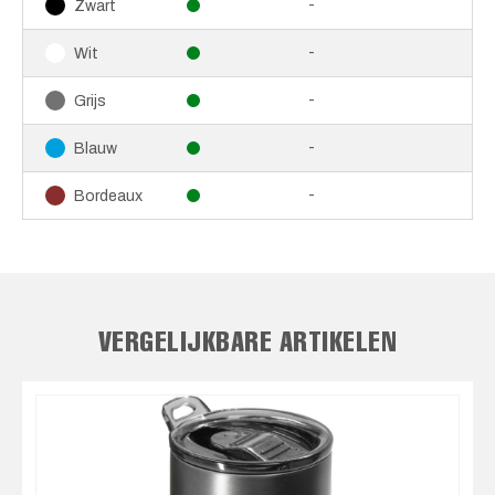
-
Zwart
-
Wit
-
Grijs
-
Blauw
-
Bordeaux
VERGELIJKBARE ARTIKELEN