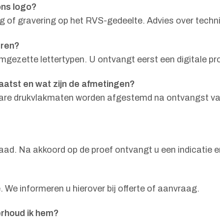
ons logo?
ng of gravering op het RVS-gedeelte. Advies over techn
eren?
zette lettertypen. U ontvangt eerst een digitale proe
atst en wat zijn de afmetingen?
kbare drukvlakmaten worden afgestemd na ontvangst van
raad. Na akkoord op de proef ontvangt u een indicatie 
 We informeren u hierover bij offerte of aanvraag.
erhoud ik hem?