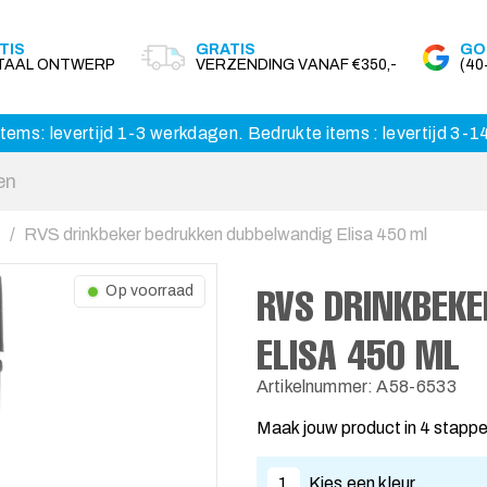
TIS
GRATIS
GO
ITAAL ONTWERP
VERZENDING VANAF €350,-
(4
tems: levertijd 1-3 werkdagen. Bedrukte items : levertijd 3-
RVS drinkbeker bedrukken dubbelwandig Elisa 450 ml
RVS DRINKBEK
Op voorraad
ELISA 450 ML
Artikelnummer: A58-6533
Maak jouw product in 4 stapp
1
Kies een kleur