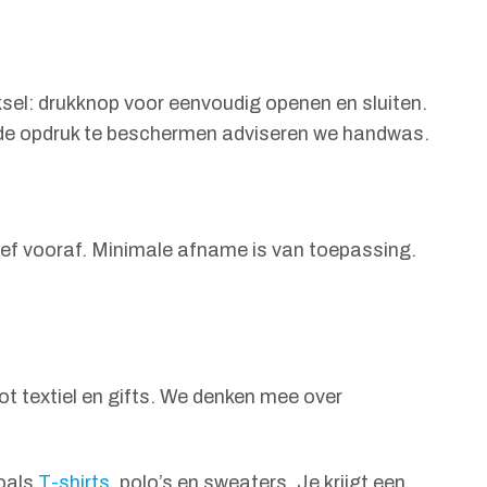
ksel: drukknop voor eenvoudig openen en sluiten.
om de opdruk te beschermen adviseren we handwas.
proef vooraf. Minimale afname is van toepassing.
t textiel en gifts. We denken mee over
zoals
T-shirts
, polo’s en sweaters. Je krijgt een