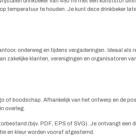
rijstalen drinkbeker van 450 ml met een kunststof bin
p temperatuur te houden. Je kunt deze drinkbeker laten
antoor, onderweg en tijdens vergaderingen. Ideaal als re
an zakelijke klanten, verenigingen en organisatoren v
go of boodschap. Afhankelijk van het ontwerp en de posi
n overleg.
ectorbestand (bijv. PDF, EPS of SVG). Je ontvangt een d
tie en kleur worden vooraf afgestemd.