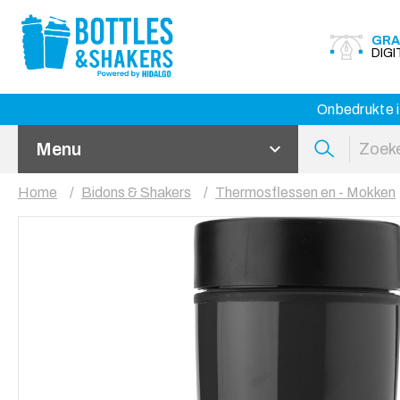
GRA
DIG
Onbedrukte i
Menu
Home
Bidons & Shakers
Thermosflessen en - Mokken