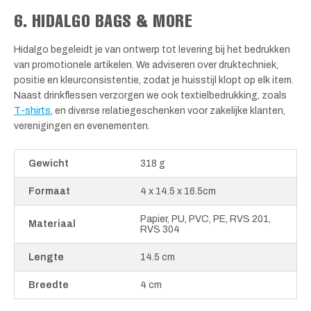
6. HIDALGO BAGS & MORE
Hidalgo begeleidt je van ontwerp tot levering bij het bedrukken
van promotionele artikelen. We adviseren over druktechniek,
positie en kleurconsistentie, zodat je huisstijl klopt op elk item.
Naast drinkflessen verzorgen we ook textielbedrukking, zoals
T-shirts
, en diverse relatiegeschenken voor zakelijke klanten,
verenigingen en evenementen.
Gewicht
318 g
Formaat
4 x 14.5 x 16.5cm
Papier, PU, PVC, PE, RVS 201,
Materiaal
RVS 304
Lengte
14.5 cm
Breedte
4 cm