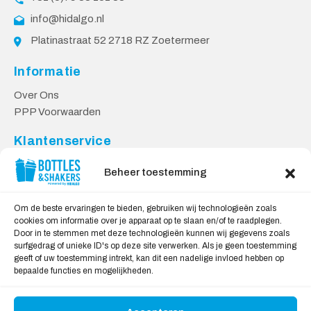
info@hidalgo.nl
Platinastraat 52 2718 RZ Zoetermeer
Informatie
Over Ons
PPP Voorwaarden
Klantenservice
Contact
Beheer toestemming
Levering & Retourneren
Privacy Voorwaarden
Om de beste ervaringen te bieden, gebruiken wij technologieën zoals
cookies om informatie over je apparaat op te slaan en/of te raadplegen.
Veilig Shoppen
Door in te stemmen met deze technologieën kunnen wij gegevens zoals
surfgedrag of unieke ID's op deze site verwerken. Als je geen toestemming
My account
geeft of uw toestemming intrekt, kan dit een nadelige invloed hebben op
Winkelwagen
bepaalde functies en mogelijkheden.