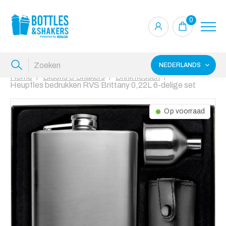
0
NEDERLANDS
Home
Bidons & Shakers
Drinkflessen
Heupfles bedrukken RVS Brittany 0,22L 6-delige set
Op voorraad