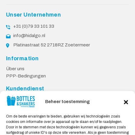
Unser Unternehmen
+31 (0)79 33 101 33
info@hidalgo.nl
Platinastraat 52 2718RZ Zoetermeer
Information
Über uns
PPP-Bedingungen
Kundendienst
Kontakt
Beheer toestemming
Lieferung & Rücksendungen
Datenschutzbestimmungen
Om de beste ervaringen te bieden, gebruiken wij technologieën zoals
cookies om informatie over je apparaat op te slaan en/of te raadplegen.
Sicheres Einkaufen
Door in te stemmen met deze technologieën kunnen wij gegevens zoals
surfgedrag of unieke ID's op deze site verwerken. Als je geen toestemming