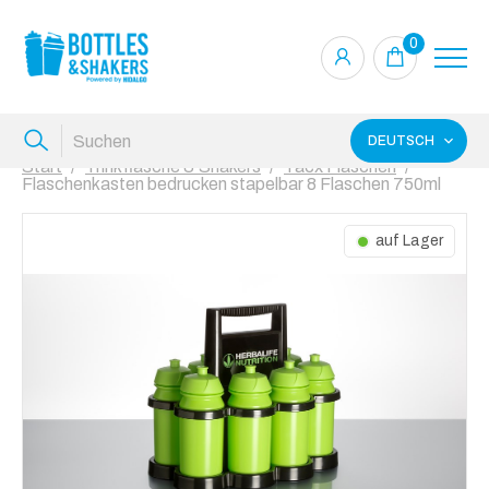
0
DEUTSCH
Start
Trinkflasche & Shakers
Tacx Flaschen
Flaschenkasten bedrucken stapelbar 8 Flaschen 750ml
auf Lager