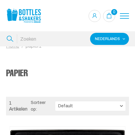
0
NEDERLANDS
Home
papier1
PAPIER
1
Sorteer
Artikelen
op: