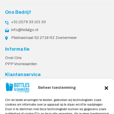
Ons Bedrijf
+31 (0)79 33 101 33
info@hidalgo.nl
Platinastraat 52 2718 RZ Zoetermeer
Informatie
Over Ons
PPP Voorwaarden
Klantenservice
Contact
Beheer toestemming
Levering & Retourneren
Privacy Voorwaarden
Om de beste ervaringen te bieden, gebruiken wij technologieën zoals
cookies om informatie over je apparaat op te slaan en/of te raadplegen.
Veilig Shoppen
Door in te stemmen met deze technologieën kunnen wij gegevens zoals
surfgedrag of unieke ID's op deze site verwerken. Als je geen toestemming